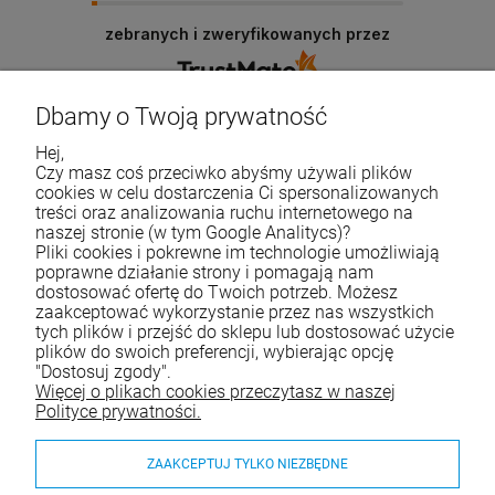
zebranych i zweryfikowanych przez
Dbamy o Twoją prywatność
Hej,
Życzymy udanych zakupów
Czy masz coś przeciwko abyśmy używali plików
cookies w celu dostarczenia Ci spersonalizowanych
treści oraz analizowania ruchu internetowego na
naszej stronie (w tym Google Analitycs)?
Skontaktuj się z nami
Pliki cookies i pokrewne im technologie umożliwiają
poprawne działanie strony i pomagają nam
Tel.:
790 788 353
dostosować ofertę do Twoich potrzeb. Możesz
zaakceptować wykorzystanie przez nas wszystkich
E-mail:
e-sklep@waterjoy.pl
tych plików i przejść do sklepu lub dostosować użycie
plików do swoich preferencji, wybierając opcję
"Dostosuj zgody".
Zakupy
Więcej o plikach cookies przeczytasz w naszej
Polityce prywatności.
Moje konto
ZAAKCEPTUJ TYLKO NIEZBĘDNE
Pomoc