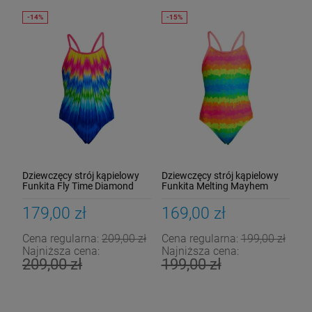
Dziewczęcy strój kąpielowy
Dziewczęcy strój kąpielowy
Funkita Fly Time Diamond
Funkita Melting Mayhem
Back
Diamond Back
179,00 zł
169,00 zł
Cena regularna:
209,00 zł
Cena regularna:
199,00 zł
Najniższa cena:
Najniższa cena:
209,00 zł
199,00 zł
Strój kąpielowy Funkita Poppy Long
Strapped In
199,00 zł
Cena regularna:
259,00 zł