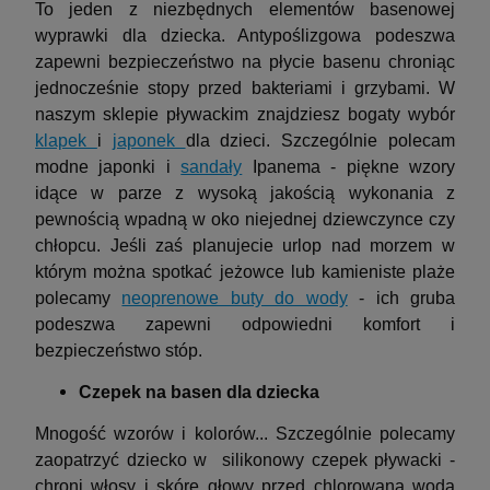
To jeden z niezbędnych elementów basenowej
wyprawki dla dziecka. Antypoślizgowa podeszwa
zapewni bezpieczeństwo na płycie basenu chroniąc
jednocześnie stopy przed bakteriami i grzybami. W
naszym sklepie pływackim znajdziesz bogaty wybór
klapek
i
japonek
dla dzieci. Szczególnie polecam
modne japonki i
sandały
Ipanema - piękne wzory
idące w parze z wysoką jakością wykonania z
pewnością wpadną w oko niejednej dziewczynce czy
chłopcu. Jeśli zaś planujecie urlop nad morzem w
którym można spotkać jeżowce lub kamieniste plaże
polecamy
neoprenowe buty do wody
- ich gruba
podeszwa zapewni odpowiedni komfort i
bezpieczeństwo stóp.
Czepek na basen dla dziecka
Mnogość wzorów i kolorów... Szczególnie polecamy
zaopatrzyć dziecko w silikonowy czepek pływacki -
chroni włosy i skórę głowy przed chlorowaną wodą