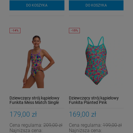
259,00 zł
Najniższa cena:
DO KOSZYKA
DO KOSZYKA
DO KOSZYKA
Dziewczęcy strój kąpielowy
Dziewczęcy strój kąpielowy
Funkita Mess Match Single
Funkita Planted Pink
Strap
Diamond Back
179,00 zł
169,00 zł
Cena regularna:
209,00 zł
Cena regularna:
199,00 zł
Najniższa cena:
Najniższa cena: