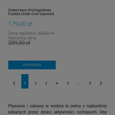
Dziewczęcy strój kąpielowy
Funkita Under Over Diamond
Back
179,00 zł
Cena regularna:
209,00 zł
Najniższa cena:
209,00 zł
DO KOSZYKA
1
2
3
4
5
...
9
«
»
Pływanie i zabawy w wodzie to jedna z najbardziej
lubianych przez dzieci aktywności ruchowych. Aby