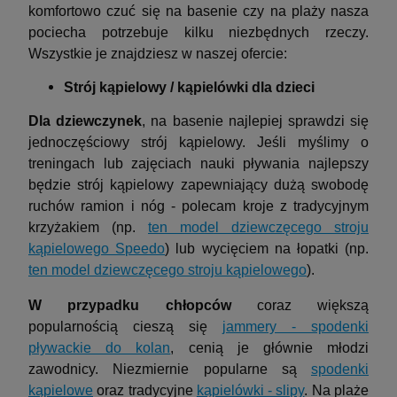
komfortowo czuć się na basenie czy na plaży nasza
pociecha potrzebuje kilku niezbędnych rzeczy.
Wszystkie je znajdziesz w naszej ofercie:
Strój kąpielowy / kąpielówki
dla dzieci
Dla dziewczynek
, na basenie najlepiej sprawdzi się
jednoczęściowy strój kąpielowy. Jeśli myślimy o
treningach lub zajęciach nauki pływania najlepszy
będzie strój kąpielowy zapewniający dużą swobodę
ruchów ramion i nóg - polecam kroje z tradycyjnym
krzyżakiem (np.
ten model dziewczęcego stroju
kąpielowego Speedo
) lub wycięciem na łopatki (np.
ten model dziewczęcego stroju kąpielowego
).
W przypadku
chłopców
coraz większą
popularnością cieszą się
jammery - spodenki
pływackie do kolan
, cenią je głównie młodzi
zawodnicy. Niezmiernie popularne są
spodenki
kąpielowe
oraz tradycyjne
kąpielówki - slipy
. Na plaże