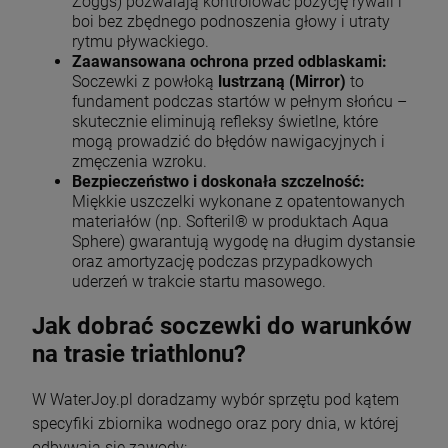
Zoggs) pozwalają kontrolować pozycję rywali i
boi bez zbędnego podnoszenia głowy i utraty
rytmu pływackiego.
Zaawansowana ochrona przed odblaskami:
Soczewki z powłoką
lustrzaną (Mirror)
to
fundament podczas startów w pełnym słońcu –
skutecznie eliminują refleksy świetlne, które
mogą prowadzić do błędów nawigacyjnych i
zmęczenia wzroku.
Bezpieczeństwo i doskonała szczelność:
Miękkie uszczelki wykonane z opatentowanych
materiałów (np. Softeril® w produktach Aqua
Sphere) gwarantują wygodę na długim dystansie
oraz amortyzację podczas przypadkowych
uderzeń w trakcie startu masowego.
Jak dobrać soczewki do warunków
na trasie triathlonu?
W WaterJoy.pl doradzamy wybór sprzętu pod kątem
specyfiki zbiornika wodnego oraz pory dnia, w której
odbywają się zawody: