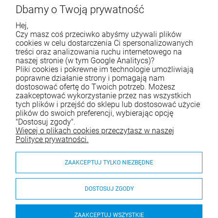
Dbamy o Twoją prywatność
Hej,
Życzymy udanych zakupów
Czy masz coś przeciwko abyśmy używali plików
cookies w celu dostarczenia Ci spersonalizowanych
treści oraz analizowania ruchu internetowego na
naszej stronie (w tym Google Analitycs)?
Skontaktuj się z nami
Pliki cookies i pokrewne im technologie umożliwiają
poprawne działanie strony i pomagają nam
Tel.:
790 788 353
dostosować ofertę do Twoich potrzeb. Możesz
zaakceptować wykorzystanie przez nas wszystkich
E-mail:
e-sklep@waterjoy.pl
tych plików i przejść do sklepu lub dostosować użycie
plików do swoich preferencji, wybierając opcję
"Dostosuj zgody".
Zakupy
Więcej o plikach cookies przeczytasz w naszej
Polityce prywatności.
Moje konto
ZAAKCEPTUJ TYLKO NIEZBĘDNE
Pomoc
O nas
DOSTOSUJ ZGODY
ZAAKCEPTUJ WSZYSTKIE