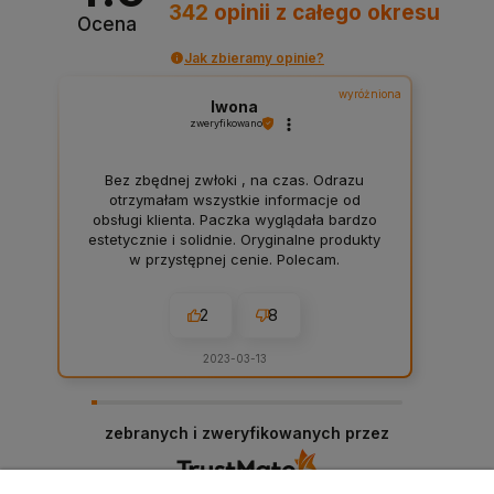
342
opinii
z całego okresu
Ocena
Jak zbieramy opinie?
wyróżniona
Iwona
zweryfikowano
Bez zbędnej zwłoki , na czas. Odrazu
otrzymałam wszystkie informacje od
obsługi klienta. Paczka wyglądała bardzo
estetycznie i solidnie. Oryginalne produkty
w przystępnej cenie. Polecam.
2
8
2023-03-13
zebranych i zweryfikowanych przez