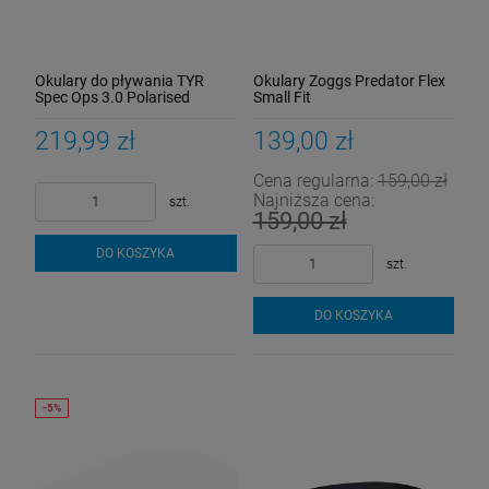
Okulary do pływania TYR
Okulary Zoggs Predator Flex
Spec Ops 3.0 Polarised
Small Fit
niebieskie/przyciemniane
219,99 zł
139,00 zł
Cena regularna:
159,00 zł
Najniższa cena:
szt.
159,00 zł
DO KOSZYKA
szt.
Strój kąpielowy Funkita Black Rose
DO KOSZYKA
Diamond Back
199,00 zł
Cena regularna:
259,00 zł
259,00 zł
Najniższa cena:
DO KOSZYKA