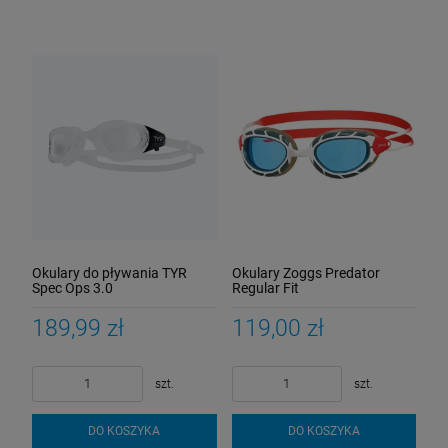
Okulary do pływania TYR
Okulary Zoggs Predator
Spec Ops 3.0
Regular Fit
białe/czerwone/niebieskie
189,99 zł
119,00 zł
szt.
szt.
DO KOSZYKA
DO KOSZYKA