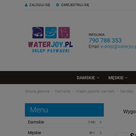
ZALOGUJ SIĘ
ZAREJESTRUJ SIĘ
INFOLINIA:
790 788 353
Email:
e-sklep@waterjoy.
DAMSKIE
MĘSKIE
Strona główna
Damskie
Klapki, japonki, sandały
Sandały
Menu
Wygod
Damskie
(109)
Męskie
(81)