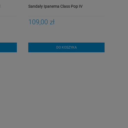
l
Sandały Ipanema Class Pop IV
109,00 zł
DO KOSZYKA
Strój kąpielowy Funkita
Kąpielówki Funky
Walk Together Strapped
Trunks Still Ocean
In
Jammer ECO
199,00 zł
179,00 zł
Cena regularna:
Cena regularna:
259,00 zł
189,00 zł
Najniższa cena:
Najniższa cena:
259,00 zł
189,00 zł
DO KOSZYKA
DO KOSZYKA