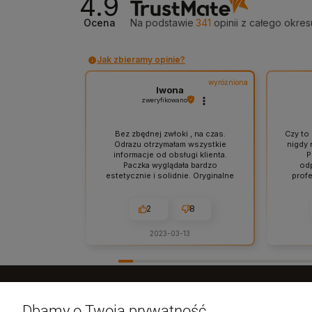
4.9
Ocena
Na podstawie
341
opinii
z całego okres
Jak zbieramy opinie?
wyróżniona
Iwona
zweryfikowano
Bez zbędnej zwłoki , na czas.
Czy to 
Odrazu otrzymałam wszystkie
nigdy 
informacje od obsługi klienta.
P
Paczka wyglądała bardzo
odp
estetycznie i solidnie. Oryginalne
profe
produkty w przystępnej cenie.
jeden 
Polecam.
paczki
bar
2
8
czy
zaku
2023-03-13
Dbamy o Twoją prywatność