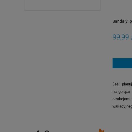
Sandały I
99,99 
Jeśli plan
na gorące 
atrakcjami
wakacyjneg