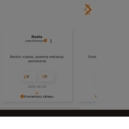
Beata
Rafal
zweryfikowano
zweryfikowano
Bardzo szybka, sprawna realizacja
Obsługa fantastyczna, prz
zamówienia
pracownicy.
0
0
0
0
2026-06-03
2026-03-27
Komentarz sklepu
Komentarz sklepu
Dziękujemy z całego serca! ❤️
Bardzo dziękujemy za pozy
Super, że doceniasz to, co robimy
opinię – Twoje zadowolenie 
Beata! 🙌
najlepsza nagroda dla całe
zespołu naszego sklepu
pływackiego!