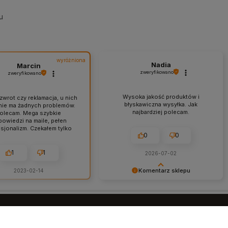
u
wyróżniona
Nadia
Marcin
zweryfikowano
zweryfikowano
Wysoka jakość produktów i
zwrot czy reklamacja, u nich
błyskawiczna wysyłka. Jak
nie ma żadnych problemów.
najbardziej polecam.
olecam. Mega szybkie
owiedzi na maile, pełen
sjonalizm. Czekałem tylko
0
0
dzień na dostarczenie mojej
. Zabezpieczenie paczki na
dzo wysokim poziomie. Z
1
1
2026-07-02
stym sumieniem polecam
py w tym sklepie, jestem
Komentarz sklepu
2023-02-14
bardzo zadowolony.
Twoja opinia to dla nas ogromna
motywacja – dziękujemy Nadia 💙