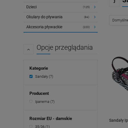
S
Dzieci
(125)
Okulary do pływania
(84)
Akcesoria pływackie
(220)
Opcje przeglądania
Kategorie
Sandały
(7)
Producent
Ipanema
(7)
Rozmiar EU - damskie
Sandały Ip
35/36
(1)