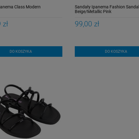
panema Class Modern
Sandały Ipanema Fashion Sanda
Beige/Metallic Pink
 zł
99,00 zł
DO KOSZYKA
DO KOSZYKA
Strój kąpielowy Funkita
Spodenki kąpielowe
Stroked Diamond Back
Funky Trunks Ink Jet
Girl
Shorts
169,00 zł
199,00 zł
Cena regularna:
Cena regularna:
199,00 zł
269,00 zł
Najniższa cena:
Najniższa cena:
199,00 zł
202,00 zł
DO KOSZYKA
DO KOSZYKA