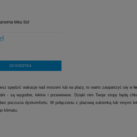
panema Meu Sol
zł
DO KOSZYKA
ujesz spędzić wakacje nad morzem lub na plaży, to warto zaopatrzyć się w
l
dni - są wygodne, lekkie i przewiewne. Dzięki nim Twoje stopy będą chł
 bez poczucia dyskomfortu. W połączeniu z plażową sukienką lub innymi le
o klimatu.