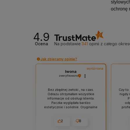
stylowyc
ochronę 
4.9
Ocena
Na podstawie
341
opinii
z całego okres
Jak zbieramy opinie?
wyróżniona
Iwona
zweryfikowano
Bez zbędnej zwłoki , na czas.
Czy to 
Odrazu otrzymałam wszystkie
nigdy 
informacje od obsługi klienta.
P
Paczka wyglądała bardzo
odp
estetycznie i solidnie. Oryginalne
profe
produkty w przystępnej cenie.
jeden 
Polecam.
paczki
bar
2
8
czy
zaku