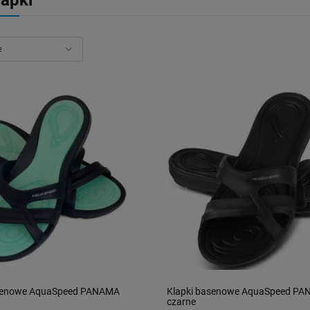
lapki
asenowe AquaSpeed PANAMA
Klapki basenowe AquaSpeed P
czarne