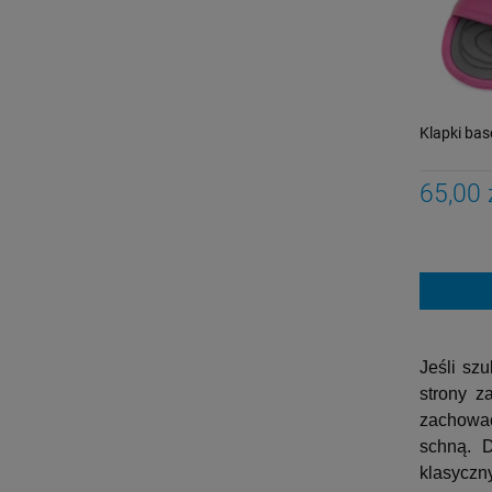
Klapki b
65,00 
Jeśli sz
strony z
zachować 
schną. D
klasyczn