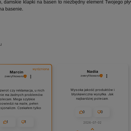
h, damskie klapki na basen to niezbędny element Twojego pł
na basenie.
u
wyróżniona
Nadia
Marcin
zweryfikowano
zweryfikowano
Wysoka jakość produktów i
zwrot czy reklamacja, u nich
błyskawiczna wysyłka. Jak
nie ma żadnych problemów.
najbardziej polecam.
olecam. Mega szybkie
owiedzi na maile, pełen
sjonalizm. Czekałem tylko
0
0
dzień na dostarczenie mojej
. Zabezpieczenie paczki na
dzo wysokim poziomie. Z
1
1
2026-07-02
stym sumieniem polecam
py w tym sklepie, jestem