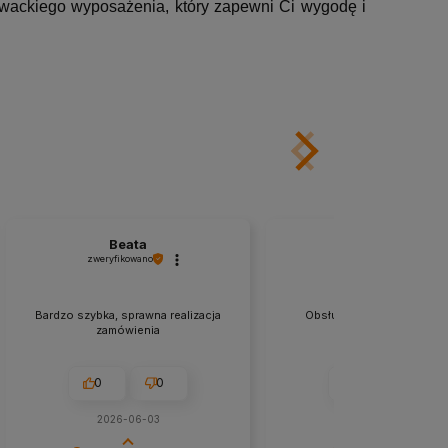
ywackiego wyposażenia, który zapewni Ci wygodę i
Beata
Rafal
zweryfikowano
zweryfikowano
Bardzo szybka, sprawna realizacja
Obsługa fantastyczna, prz
zamówienia
pracownicy.
0
0
0
0
2026-06-03
2026-03-27