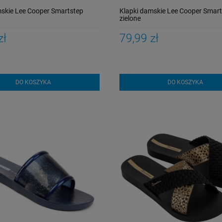
mskie Lee Cooper Smartstep
Klapki damskie Lee Cooper Smart
zielone
zł
79,99 zł
DO KOSZYKA
DO KOSZYKA
Strój kąpielowy Funkita
Strój kąpielowy Funkita
Black Rose Diamond
Fault Lines Diamond
Back
Back
199,00 zł
199,00 zł
Cena regularna:
Cena regularna:
259,00 zł
259,00 zł
Najniższa cena:
Najniższa cena:
259,00 zł
259,00 zł
DO KOSZYKA
DO KOSZYKA