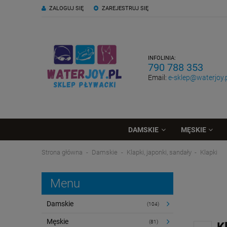
ZALOGUJ SIĘ
ZAREJESTRUJ SIĘ
INFOLINIA:
790 788 353
Email:
e-sklep@waterjoy.
DAMSKIE
MĘSKIE
Strona główna
Damskie
Klapki, japonki, sandały
Klapki
Menu
Damskie
(104)
Męskie
(81)