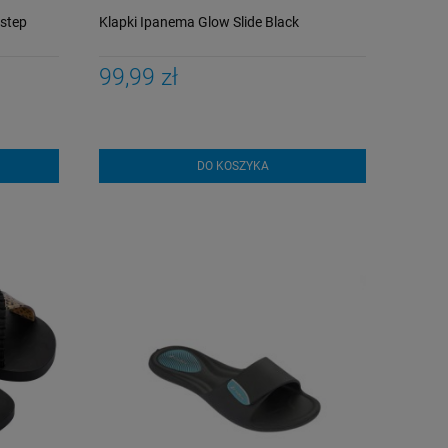
step
Klapki Ipanema Glow Slide Black
99,99 zł
DO KOSZYKA
Kąpielówki Funky
Strój kąpielowy Fu
Trunks Still Ocean
Lost Ocean Diamo
Jammer ECO
Back
179,00 zł
199,00 zł
Cena regularna:
Cena regularna:
189,00 zł
259,00 zł
Najniższa cena:
Najniższa cena:
189,00 zł
259,00 zł
DO KOSZYKA
DO KOSZYKA