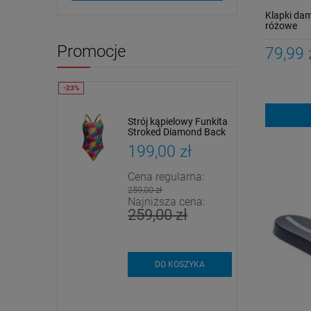
Klapki da
różowe
Promocje
79,99 
gs Predator
Strój kąpielowy Funkita
t
Stroked Diamond Back
przyciemniane
zł
199,00 zł
arna:
Cena regularna:
259,00 zł
cena:
Najniższa cena:
zł
259,00 zł
szt.
DO KOSZYKA
SZYKA