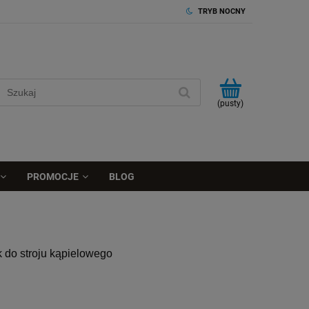
TRYB NOCNY
(pusty)
PROMOCJE
BLOG
 do stroju kąpielowego