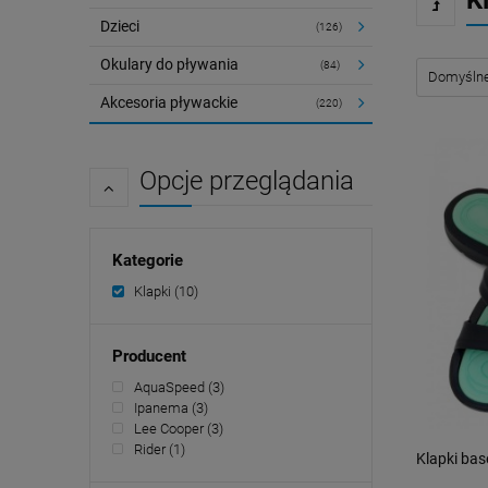
K
Dzieci
(126)
Okulary do pływania
(84)
Akcesoria pływackie
(220)
Opcje przeglądania
Kategorie
Klapki
(10)
Producent
AquaSpeed
(3)
Ipanema
(3)
Lee Cooper
(3)
Rider
(1)
Klapki b