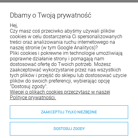
Dbamy o Twoją prywatność
Hej,
Życzymy udanych zakupów
Czy masz coś przeciwko abyśmy używali plików
cookies w celu dostarczenia Ci spersonalizowanych
treści oraz analizowania ruchu internetowego na
naszej stronie (w tym Google Analitycs)?
Skontaktuj się z nami
Pliki cookies i pokrewne im technologie umożliwiają
poprawne działanie strony i pomagają nam
Tel.:
790 788 353
dostosować ofertę do Twoich potrzeb. Możesz
zaakceptować wykorzystanie przez nas wszystkich
E-mail:
e-sklep@waterjoy.pl
tych plików i przejść do sklepu lub dostosować użycie
plików do swoich preferencji, wybierając opcję
"Dostosuj zgody".
Zakupy
Więcej o plikach cookies przeczytasz w naszej
Polityce prywatności.
Moje konto
ZAAKCEPTUJ TYLKO NIEZBĘDNE
Pomoc
O nas
DOSTOSUJ ZGODY