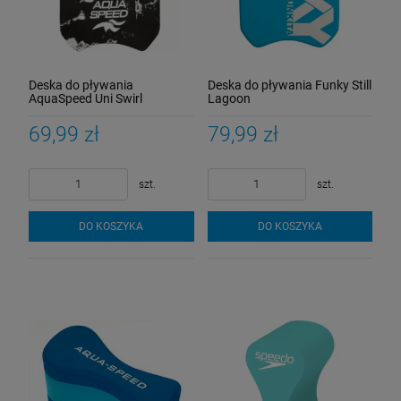
Okulary Zoggs Predator Flex Titanium
Regular Fit szare/pomarańczowe
189,00 zł
Cena regularna:
Deska do pływania
Deska do pływania Funky Still
199,00 zł
199,00 zł
AquaSpeed Uni Swirl
Lagoon
Najniższa cena:
69,99 zł
79,99 zł
szt.
szt.
szt.
DO KOSZYKA
DO KOSZYKA
DO KOSZYKA