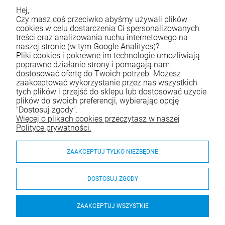
Hej,
Życzymy udanych zakupów
Czy masz coś przeciwko abyśmy używali plików
cookies w celu dostarczenia Ci spersonalizowanych
treści oraz analizowania ruchu internetowego na
naszej stronie (w tym Google Analitycs)?
Skontaktuj się z nami
Pliki cookies i pokrewne im technologie umożliwiają
poprawne działanie strony i pomagają nam
Tel.:
790 788 353
dostosować ofertę do Twoich potrzeb. Możesz
zaakceptować wykorzystanie przez nas wszystkich
E-mail:
e-sklep@waterjoy.pl
tych plików i przejść do sklepu lub dostosować użycie
plików do swoich preferencji, wybierając opcję
"Dostosuj zgody".
Zakupy
Więcej o plikach cookies przeczytasz w naszej
Polityce prywatności.
Moje konto
ZAAKCEPTUJ TYLKO NIEZBĘDNE
Pomoc
O nas
DOSTOSUJ ZGODY
ZAAKCEPTUJ WSZYSTKIE