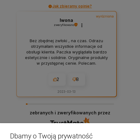
Jak zbieramy opinie?
wyróżniona
Iwona
zweryfikowano
Bez zbędnej zwłoki , na czas. Odrazu
otrzymałam wszystkie informacje od
obsługi klienta. Paczka wyglądała bardzo
estetycznie i solidnie. Oryginalne produkty
w przystępnej cenie. Polecam.
2
8
2023-03-13
zebranych i zweryfikowanych przez
Dbamy o Twoją prywatność