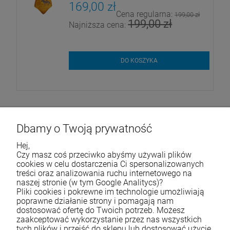
169,00 zł
Cena regularna:
ł
199,00 zł
199,00 zł
Najniższa cena:
DO KOSZYKA
Dbamy o Twoją prywatność
Hej,
Życzymy udanych zakupów
Czy masz coś przeciwko abyśmy używali plików
cookies w celu dostarczenia Ci spersonalizowanych
treści oraz analizowania ruchu internetowego na
naszej stronie (w tym Google Analitycs)?
Skontaktuj się z nami
Pliki cookies i pokrewne im technologie umożliwiają
poprawne działanie strony i pomagają nam
Tel.:
790 788 353
dostosować ofertę do Twoich potrzeb. Możesz
zaakceptować wykorzystanie przez nas wszystkich
E-mail:
e-sklep@waterjoy.pl
tych plików i przejść do sklepu lub dostosować użycie