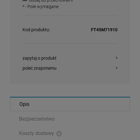
dodaj do przechowalni
*
- Pole wymagane
Kod produktu:
FT45M71910
zapytaj o produkt
poleć znajomemu
Opis
Bezpieczeństwo
Koszty dostawy
Cena nie zawiera ewentualnych kosztów płatności