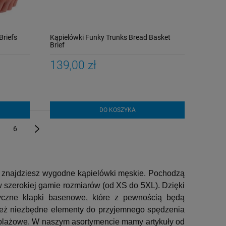
Briefs
Kąpielówki Funky Trunks Bread Basket
Brief
139,00 zł
DO KOSZYKA
6
»
as znajdziesz wygodne kąpielówki męskie. Pochodzą
 szerokiej gamie rozmiarów (od XS do 5XL). Dzięki
tyczne klapki basenowe, które z pewnością będą
wnież niezbędne elementy do przyjemnego spędzenia
y plażowe. W naszym asortymencie mamy artykuły od