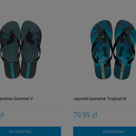
panema Summer V
Japonki Ipanema Tropical III
zł
79,99 zł
DO KOSZYKA
DO KOSZYKA