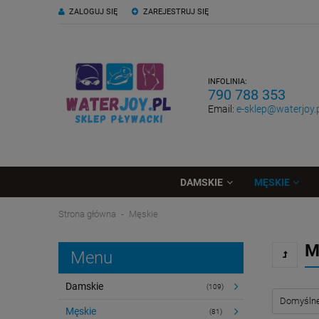
ZALOGUJ SIĘ
ZAREJESTRUJ SIĘ
INFOLINIA:
790 788 353
Email:
e-sklep@waterjoy.
DAMSKIE
MĘSKIE
Strona główna
Męskie
M
Menu
Damskie
(109)
Męskie
(81)