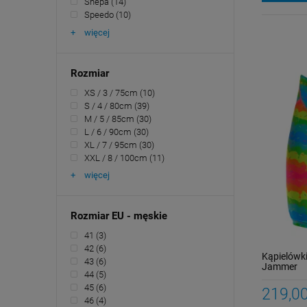
Shepa
(14)
Speedo
(10)
więcej
Rozmiar
XS / 3 / 75cm
(10)
S / 4 / 80cm
(39)
M / 5 / 85cm
(30)
L / 6 / 90cm
(30)
XL / 7 / 95cm
(30)
XXL / 8 / 100cm
(11)
więcej
Rozmiar EU - męskie
41
(3)
42
(6)
Kąpielówk
43
(6)
Jammer
44
(5)
45
(6)
219,00
46
(4)