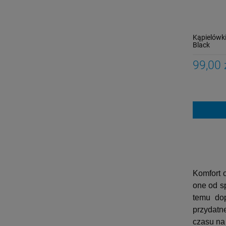
Kąpielówki
Black
99,00 
Komfort 
one od s
temu dop
przydatn
czasu na