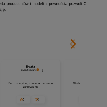
erta producentów i modeli z pewnością pozwoli Ci
zję.
Beata
Rafal
zweryfikowano
zweryfikowano
Bardzo szybka, sprawna realizacja
Obsługa fantastyczna, prz
zamówienia
pracownicy.
0
0
0
0