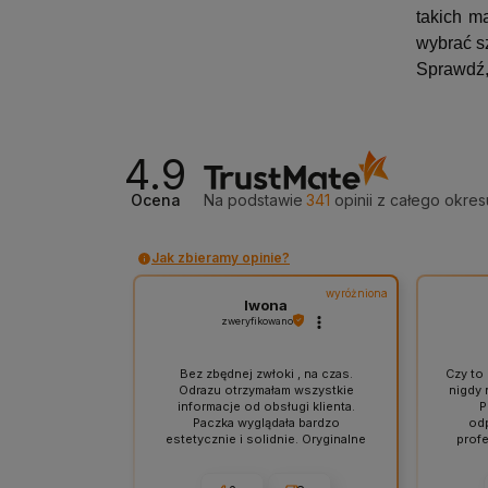
takich m
wybrać sz
Sprawdź,
4.9
Ocena
Na podstawie
341
opinii
z całego okres
Jak zbieramy opinie?
wyróżniona
Iwona
zweryfikowano
Bez zbędnej zwłoki , na czas.
Czy to 
Odrazu otrzymałam wszystkie
nigdy 
informacje od obsługi klienta.
P
Paczka wyglądała bardzo
odp
estetycznie i solidnie. Oryginalne
profe
produkty w przystępnej cenie.
jeden 
Polecam.
paczki
bar