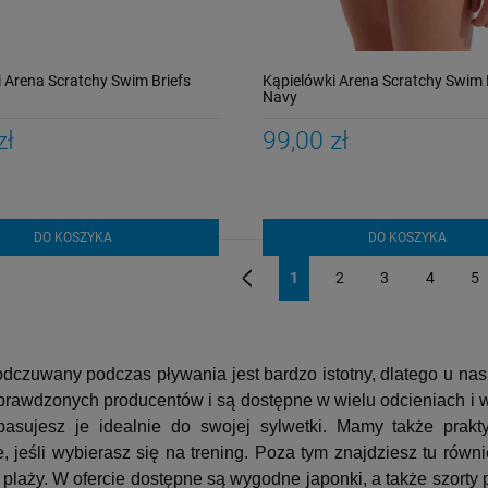
 Arena Scratchy Swim Briefs
Kąpielówki Arena Scratchy Swim 
Navy
zł
99,00 zł
DO KOSZYKA
DO KOSZYKA
1
2
3
4
5
«
odczuwany podczas pływania jest bardzo istotny, dlatego u n
prawdzonych producentów i są dostępne w wielu odcieniach i w
asujesz je idealnie do swojej sylwetki. Mamy także prak
e, jeśli wybierasz się na trening. Poza tym znajdziesz tu ró
 plaży. W ofercie dostępne są wygodne japonki, a także szort