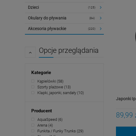
Dzieci
(125)
Okulary do pływania
(84)
Akcesoria pływackie
(220)
Opcje przeglądania
Kategorie
Kąpielówki
(58)
Szorty plażowe
(13)
Klapki, japonki, sandały
(10)
Japonki I
Producent
89,99 
AquaSpeed
(6)
Arena
(4)
Funkita / Funky Trunks
(29)