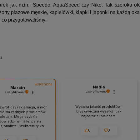
arek jak m.in.: Speedo, AquaSpeed czy Nike. Tak szeroka of
orty plażowe męskie, kąpielówki, klapki i japonki na każdą oka
 co przygotowaliśmy!
u
wyróżniona
Nadia
Marcin
zweryfikowano
zweryfikowano
Wysoka jakość produktów i
zwrot czy reklamacja, u nich
błyskawiczna wysyłka. Jak
nie ma żadnych problemów.
najbardziej polecam.
olecam. Mega szybkie
owiedzi na maile, pełen
sjonalizm. Czekałem tylko
0
0
dzień na dostarczenie mojej
. Zabezpieczenie paczki na
dzo wysokim poziomie. Z