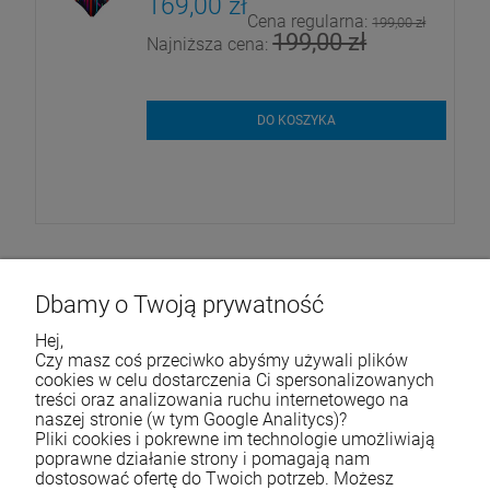
169,00 zł
Cena regularna:
ł
199,00 zł
199,00 zł
Najniższa cena:
DO KOSZYKA
Dbamy o Twoją prywatność
Hej,
Życzymy udanych zakupów
Czy masz coś przeciwko abyśmy używali plików
cookies w celu dostarczenia Ci spersonalizowanych
treści oraz analizowania ruchu internetowego na
naszej stronie (w tym Google Analitycs)?
Skontaktuj się z nami
Pliki cookies i pokrewne im technologie umożliwiają
poprawne działanie strony i pomagają nam
Tel.:
790 788 353
dostosować ofertę do Twoich potrzeb. Możesz