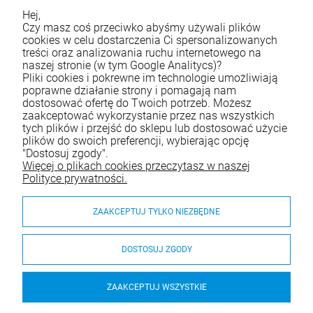
Hej,
Życzymy udanych zakupów
Czy masz coś przeciwko abyśmy używali plików
cookies w celu dostarczenia Ci spersonalizowanych
treści oraz analizowania ruchu internetowego na
naszej stronie (w tym Google Analitycs)?
Skontaktuj się z nami
Pliki cookies i pokrewne im technologie umożliwiają
poprawne działanie strony i pomagają nam
Tel.:
790 788 353
dostosować ofertę do Twoich potrzeb. Możesz
zaakceptować wykorzystanie przez nas wszystkich
E-mail:
e-sklep@waterjoy.pl
tych plików i przejść do sklepu lub dostosować użycie
plików do swoich preferencji, wybierając opcję
"Dostosuj zgody".
Zakupy
Więcej o plikach cookies przeczytasz w naszej
Polityce prywatności.
Moje konto
ZAAKCEPTUJ TYLKO NIEZBĘDNE
Pomoc
O nas
DOSTOSUJ ZGODY
ZAAKCEPTUJ WSZYSTKIE