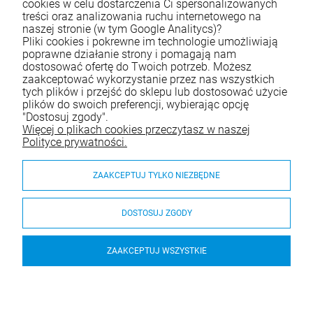
cookies w celu dostarczenia Ci spersonalizowanych
treści oraz analizowania ruchu internetowego na
naszej stronie (w tym Google Analitycs)?
Skontaktuj się z nami
Pliki cookies i pokrewne im technologie umożliwiają
poprawne działanie strony i pomagają nam
Tel.:
790 788 353
dostosować ofertę do Twoich potrzeb. Możesz
zaakceptować wykorzystanie przez nas wszystkich
E-mail:
e-sklep@waterjoy.pl
tych plików i przejść do sklepu lub dostosować użycie
plików do swoich preferencji, wybierając opcję
"Dostosuj zgody".
Zakupy
Więcej o plikach cookies przeczytasz w naszej
Polityce prywatności.
Moje konto
ZAAKCEPTUJ TYLKO NIEZBĘDNE
Pomoc
O nas
DOSTOSUJ ZGODY
ZAAKCEPTUJ WSZYSTKIE
© 2026 waterjoy.pl. Wszelkie prawa zastrzeżone.
Styl graficzny i aplikacje ShopGadget.pl
Sklep internetowy
Shoper.pl