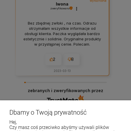
wyróżniona
Iwona
zweryfikowano
Bez zbędnej zwłoki , na czas. Odrazu
otrzymałam wszystkie informacje od
obsługi klienta. Paczka wyglądała bardzo
estetycznie i solidnie. Oryginalne produkty
w przystępnej cenie. Polecam.
2
8
2023-03-13
zebranych i zweryfikowanych przez
Dbamy o Twoją prywatność
Hej,
Życzymy udanych zakupów
Czy masz coś przeciwko abyśmy używali plików