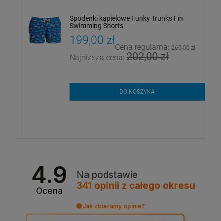
Spodenki kąpielowe Funky Trunks Fin
Swimming Shorts
199,00 zł
Cena regularna:
ł
269,00 zł
202,00 zł
Najniższa cena:
DO KOSZYKA
4.9
Na podstawie
341
opinii
z całego okresu
Ocena
Jak zbieramy opinie?